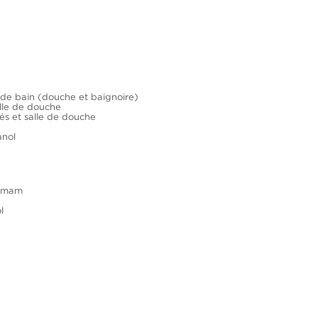
 de bain (douche et baignoire)
lle de douche
sés et salle de douche
anol
ammam
l