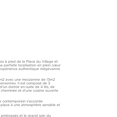
es à pied de la Place du Village et
a parfaite localisation en plein cœur
expérience authentique mégevanne
2m2 avec une mezzanine de 13m2
personnes. Il est composé de 3
'un dortoir en-suite de 4 lits, de
 cheminée et d'une cuisine ouverte
e contemporain s’accorde
 place à une atmosphère sensible et
t aménagés et le grand soin du